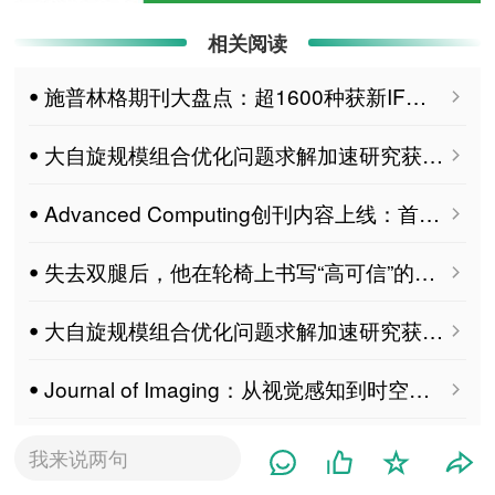
相关阅读
ꔷ 施普林格期刊大盘点：超1600种获新IF，千余种领域前50%
ꔷ 大自旋规模组合优化问题求解加速研究获进展
ꔷ Advanced Computing创刊内容上线：首批论文及主编寄语发布！
ꔷ 失去双腿后，他在轮椅上书写“高可信”的代码人生
ꔷ 大自旋规模组合优化问题求解加速研究获进展
ꔷ Journal of Imaging：从视觉感知到时空理解 MDPI特刊征稿
ꔷ 多功能的相干伊辛计算平台
我来说两句