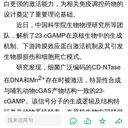
白更强的激活能力，为相关免疫调控药物的
设计奠定了重要理论基础。
近日，中国科学院生物物理研究所等团
队，解析了23-cGAMP在原核生物中的生成
机制、下游跨膜效应蛋白激活机制及其引发
生物膜损伤和细胞死亡模式。
研究发现，细菌广泛编码的CD-NTase
2+
在DNA和Mn
存在时被激活，特异性合成
与哺乳动物cGAS产物结构一致的23-
cGAMP。该信号分子的生成逻辑及结构特
征并非动物系统独有，在原核生物中同样保
我来说两句
守存在，这提示cGAMP信号轴具有更古老