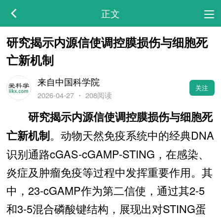
正文
研究揭示内源信使调控膜损伤与细胞死
亡新机制
来自中国科学院
关注
2026-04-27
・
208阅读
研究揭示内源信使调控膜损伤与细胞死
。动物天然免疫系统中的经典DNA
亡新机制
识别通路cGAS-cGAMP-STING，在感染、
炎症及肿瘤免疫等过程中发挥重要作用。其
中，23-cGAMP作为第二信使，通过其2-5
和3-5混合磷酸键结构，展现出对STING蛋