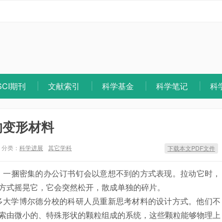
SCI期刊
文献索引
科学基金
科学笔记
科
的变形材料
分类：
科学进展
其它学科
下载本文PDF文件
。 一捆密集的办公订书钉会以意想不到的方式表现。拉动它时，
方式摇晃它，它会突然松开，散成单独的碎片。
大学博尔德分校的科研人员重新思考材料的设计方式。他们不
索由微小的、特殊形状的颗粒组成的系统，这些颗粒能够物理上