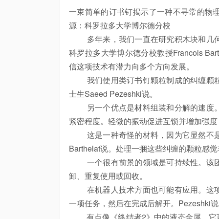
一束简单的订书钉揭示了一种不寻常的物
源：科罗拉多大学博尔德分校
多年来，我们一直在研究积木块和几何
科罗拉多大学博尔德分校教授Francois 
信这项技术有潜力向多个方向发展。
我们使用类订书钉颗粒制成的纠缠颗粒
士
生Saeed Pezeshki说。
另一个优点是材料组装和分解的速度。
紧密程度。轻微的振动促进互锁并增加强度
这是一种奇怪的材料，因为它显然不是
Barthelat说。处理一捆这些纠缠的颗粒
一个很有前景的领域是可持续性。该团
卸、重复使用或回收。
在机器人技术方面也可能有应用。这项
一项任务，然后在完成后解开。Pezeshki
有点像《终结者2》中的液态金属，它可以改