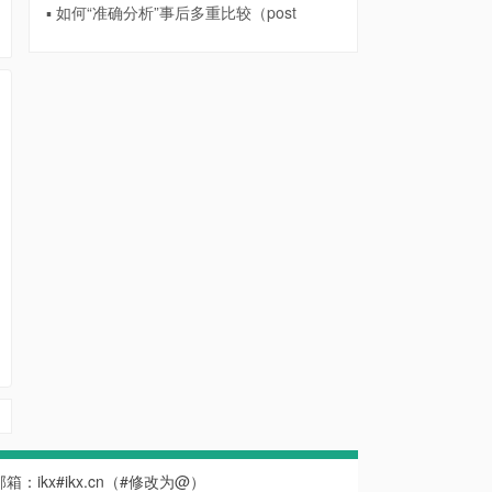
▪ 如何“准确分析”事后多重比较（post
系邮箱：ikx#ikx.cn（#修改为@）