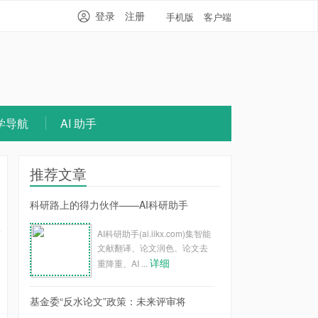
登录
注册
手机版
客户端
学导航
AI 助手
推荐文章
科研路上的得力伙伴——AI科研助手
AI科研助手(ai.iikx.com)集智能
文献翻译、论文润色、论文去
详细
重降重、AI ...
基金委“反水论文”政策：未来评审将