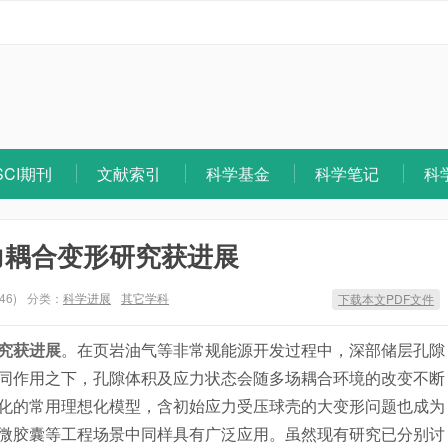
SCI期刊
文献索引
科学基金
科学笔记
科
力耦合变形研究获进展
46)
分类：
科学进展
其它学科
下载本文PDF文件
究获进展
。在页岩油气等非常规能源开发过程中，深部储层孔隙
同作用之下，孔隙体积及应力状态会随多场耦合环境的改变不断
化的常用理想化模型，含初始应力受压球壳的大变形问题也成为
微胶囊等工程场景中同样具有广泛应用。虽然现有研究已分别讨