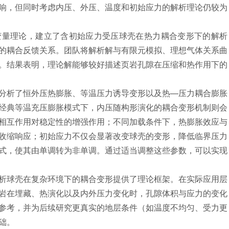
响，但同时考虑内压、外压、温度和初始应力的解析理论仍较为
量理论，建立了含初始应力受压球壳在热力耦合变形下的解析
的耦合反馈关系。团队将解析解与有限元模拟、理想气体关系曲
。结果表明，理论解能够较好描述页岩孔隙在压缩和热作用下的
析了恒外压热膨胀、等温压力诱导变形以及热—压力耦合膨胀
经典等温充压膨胀模式下，内压随构形演化的耦合变形机制则会
相互作用对稳定性的增强作用；不同加载条件下，热膨胀效应与
收缩响应；初始应力不仅会显著改变球壳的变形，降低临界压力
式，使其由单调转为非单调。通过适当调整这些参数，可以实现
球壳在复杂环境下的耦合变形提供了理论框架。在实际应用层
岩在埋藏、热演化以及内外压力变化时，孔隙体积与应力的变化
参考，并为后续研究更真实的地层条件（如温度不均匀、受力更
础。