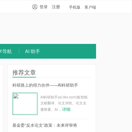
登录
注册
手机版
客户端
学导航
AI 助手
推荐文章
科研路上的得力伙伴——AI科研助手
AI科研助手(ai.iikx.com)集智能
文献翻译、论文润色、论文去
详细
重降重、AI ...
基金委“反水论文”政策：未来评审将