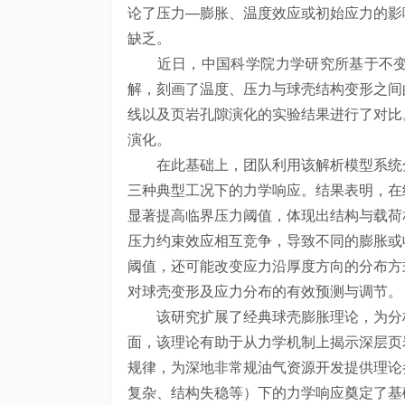
论了压力—膨胀、温度效应或初始应力的影
缺乏。
近日，中国科学院力学研究所基于不变
解，刻画了温度、压力与球壳结构变形之间
线以及页岩孔隙演化的实验结果进行了对比
演化。
在此基础上，团队利用该解析模型系统分
三种典型工况下的力学响应。结果表明，在
显著提高临界压力阈值，体现出结构与载荷
压力约束效应相互竞争，导致不同的膨胀或
阈值，还可能改变应力沿厚度方向的分布方
对球壳变形及应力分布的有效预测与调节。
该研究扩展了经典球壳膨胀理论，为分析
面，该理论有助于从力学机制上揭示深层页
规律，为深地非常规油气资源开发提供理论
复杂、结构失稳等）下的力学响应奠定了基