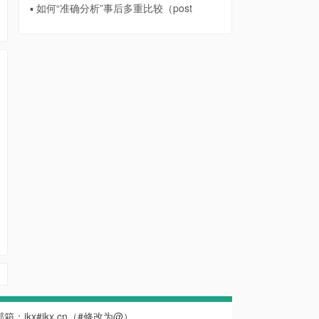
▪ 如何“准确分析”事后多重比较（post
系邮箱：ikx#ikx.cn（#修改为@）