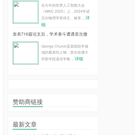
在今年的世界人工智能大会
（WAIC 2025）上，2024年诺
详
贝尔物理学奖得主、被誉 ...
细
发表716篇论文后，学术泰斗遭遇首次撤
George Church是基因组学领
域的奠基性人物，曾任哈佛大
详细
学医学院遗传学教 ...
赞助商链接
最新文章