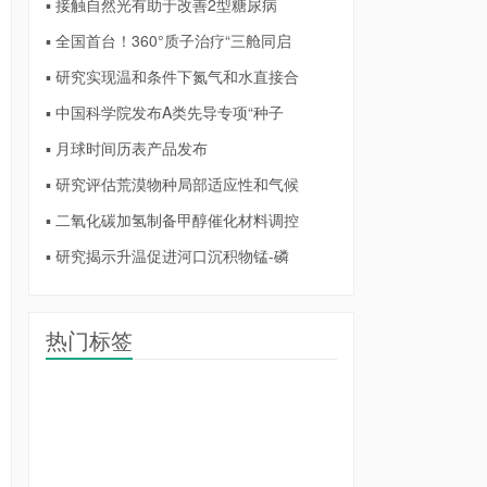
▪ 接触自然光有助于改善2型糖尿病
▪ 全国首台！360°质子治疗“三舱同启
▪ 研究实现温和条件下氮气和水直接合
▪ 中国科学院发布A类先导专项“种子
▪ 月球时间历表产品发布
▪ 研究评估荒漠物种局部适应性和气候
▪ 二氧化碳加氢制备甲醇催化材料调控
▪ 研究揭示升温促进河口沉积物锰-磷
热门标签