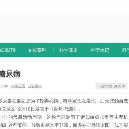
SCI期刊
文献索引
科学基金
科学笔记
科
糖尿病
分类：
科学进展
其它学科
下载本文PDF文件
多人坐在窗边是为了改善心情，科学家现在发现，白天接触自然
关论文12月18日发表于《自然-代谢》。
小时的代谢活动周期，这种周期调节了诸如血糖水平等生理机
扰乱这些节律，导致血糖水平升高，而多在户外晒太阳，似乎能