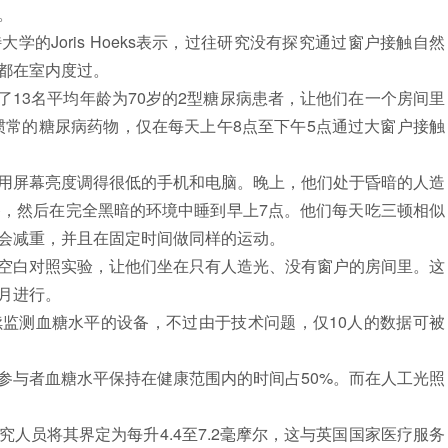
。
Joris Hoeks表示，过往研究没有探究通过窗户接触自然
都在室内度过。
13名平均年龄为70岁的2型糖尿病患者，让他们在一个房间里
惯常的糖尿病药物，仅在每天上午8点至下午5点通过大窗户接触
屏幕亮度调得很低的手机和电脑。晚上，他们处于昏暗的人造
备，然后在完全黑暗的环境中睡到早上7点。他们每天吃三顿相似
会减重，并且在固定时间做同样的运动。
白对照实验，让他们坐在只有人造光、没有窗户的房间里。这
月进行。
测血糖水平的设备，不过由于技术问题，仅10人的数据可被
与者血糖水平保持在健康范围内的时间占50%。而在人工光照
员将其界定为每升4.4至7.2毫摩尔，这与英国国家医疗服务