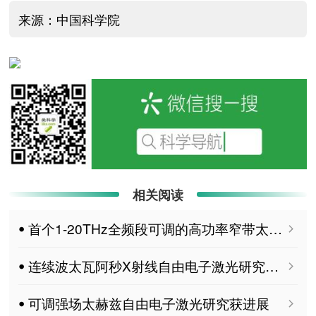
来源：中国科学院
相关阅读
ꔷ 首个1-20THz全频段可调的高功率窄带太赫兹光源
ꔷ 连续波太瓦阿秒X射线自由电子激光研究取得进展
ꔷ 可调强场太赫兹自由电子激光研究获进展