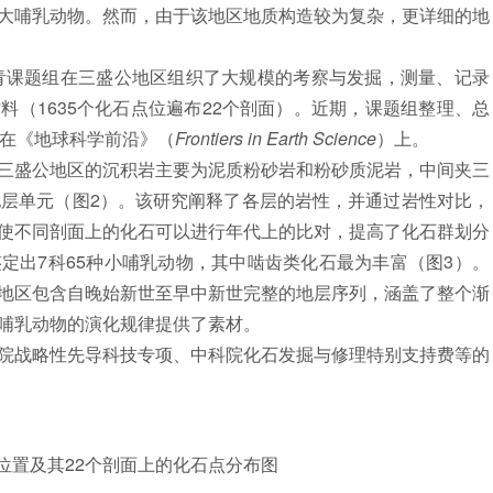
大哺乳动物。然而，由于该地区地质构造较为复杂，更详细的地
青课题组在三盛公地区组织了大规模的考察与发掘，测量、记录
（1635个化石点位遍布22个剖面）。近期，课题组整理、总
表在《地球科学前沿》（
Frontiers in Earth Science
）上。
盛公地区的沉积岩主要为泥质粉砂岩和粉砂质泥岩，中间夹三
地层单元（图2）。该研究阐释了各层的岩性，并通过岩性对比，
使不同剖面上的化石可以进行年代上的比对，提高了化石群划分
定出7科65种小哺乳动物，其中啮齿类化石最为丰富（图3）。
地区包含自晚始新世至早中新世完整的地层序列，涵盖了整个渐
哺乳动物的演化规律提供了素材。
战略性先导科技专项、中科院化石发掘与修理特别支持费等的
区位置及其22个剖面上的化石点分布图