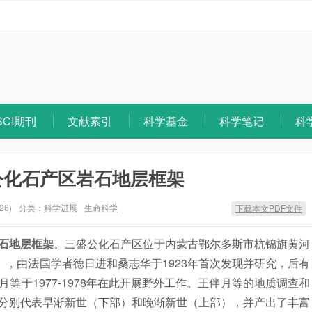
SCI期刊
文献索引
科学基金
科学笔记
科
公化石产区岩石地层框架
26)
分类：
科学进展
生命科学
下载本文PDF文件
石地层框架
。三盛公化石产区位于内蒙古鄂尔多斯市杭锦旗黄河
），由法国学者德日进和桑志华于1923年首次发现并研究，后有
等于1977-1978年在此开展野外工作。王伴月等的地质调查和
分别代表早渐新世（下部）和晚渐新世（上部），并产出了丰富