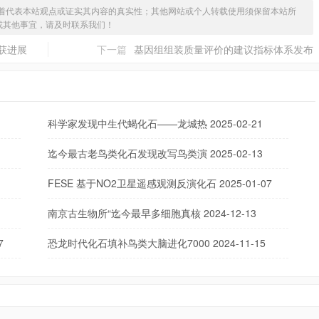
着代表本站观点或证实其内容的真实性；其他网站或个人转载使用须保留本站所
或其他事宜，请及时联系我们！
面获进展
下一篇
基因组组装质量评价的建议指标体系发布
科学家发现中生代蝎化石——龙城热
2025-02-21
迄今最古老鸟类化石发现改写鸟类演
2025-02-13
FESE 基于NO2卫星遥感观测反演化石
2025-01-07
南京古生物所“迄今最早多细胞真核
2024-12-13
7
恐龙时代化石填补鸟类大脑进化7000
2024-11-15