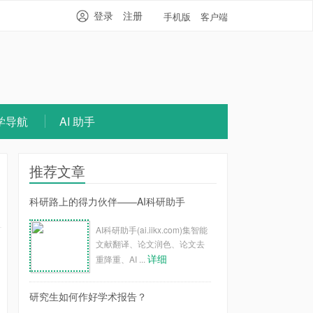
登录
注册
手机版
客户端
学导航
AI 助手
推荐文章
科研路上的得力伙伴——AI科研助手
AI科研助手(ai.iikx.com)集智能
文献翻译、论文润色、论文去
详细
重降重、AI ...
研究生如何作好学术报告？