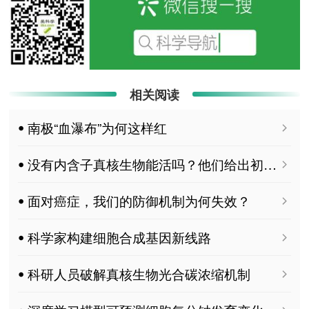
相关阅读
ꔷ 南极“血瀑布”为何这样红
ꔷ 没有内含子真核生物能活吗？他们给出初步答案
ꔷ 面对癌症，我们的防御机制为何失效？
ꔷ 科学家构建细胞合成基因新线路
ꔷ 科研人员破解真核生物光合碳浓缩机制