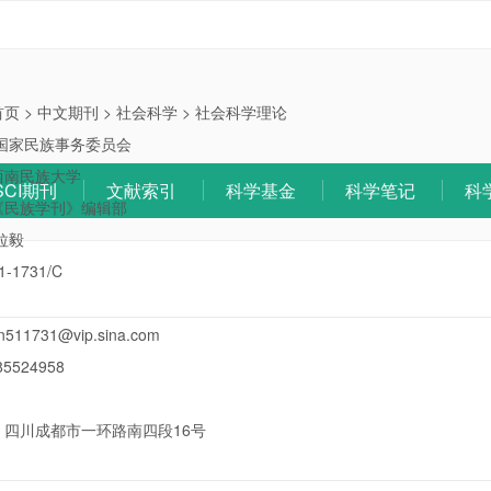
首页
>
中文期刊
>
社会科学
>
社会科学理论
国家民族事务委员会
西南民族大学
SCI期刊
文献索引
科学基金
科学笔记
科
《民族学刊》编辑部
拉毅
1-1731/C
n511731@vip.sina.com
85524958
：
四川成都市一环路南四段16号