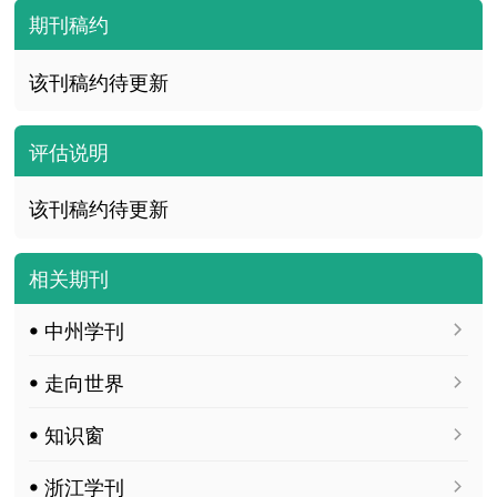
期刊稿约
该刊稿约待更新
评估说明
该刊稿约待更新
相关期刊
ꔷ 中州学刊
ꔷ 走向世界
ꔷ 知识窗
ꔷ 浙江学刊