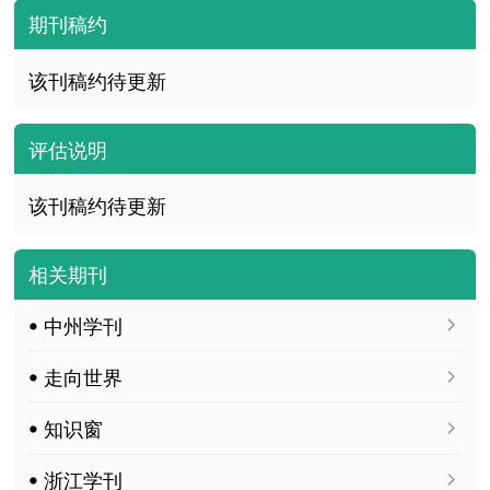
期刊稿约
该刊稿约待更新
评估说明
该刊稿约待更新
相关期刊
ꔷ 中州学刊
ꔷ 走向世界
ꔷ 知识窗
ꔷ 浙江学刊