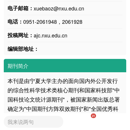
电子邮箱：
xuebaoz@nxu.edu.cn
电话：
0951-2061948，2061928
投稿网址：
ajc.nxu.edu.cn
编辑部地址：
期刊简介
本刊是由宁夏大学主办的面向国内外公开发行
的综合性科学技术类核心期刊和国家科技部"中
国科技论文统计源期刊"，被国家新闻出版总署
确定为"中国期刊方阵双效期刊"和"全国优秀科
技期刊"，其刊发的许多重要学术论文被俄罗斯
21
我来说两句
《文摘杂志》(PЖ)、美国《工程索引》(EI)、