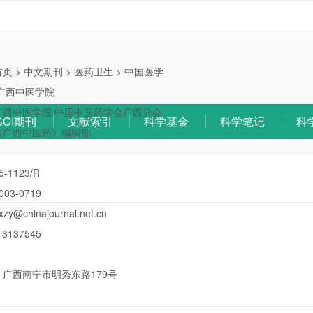
首页
>
中文期刊
>
医药卫生
>
中国医学
广西中医学院
广西中医学院 中国中医药学会广西分会
SCI期刊
文献索引
科学基金
科学笔记
科
《广西中医药》编辑部
5-1123/R
003-0719
xzy@chinajournal.net.cn
-3137545
：
广西南宁市明秀东路179号