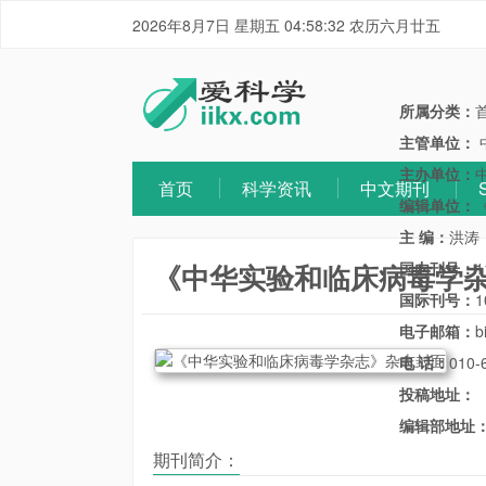
2026年8月7日 星期五 04:58:32 农历六月廿五
所属分类：
主管单位：
主办单位：
首页
科学资讯
中文期刊
编辑单位：
主 编：
洪涛
《中华实验和临床病毒学
国内刊号：
1
国际刊号：
1
电子邮箱：
b
电 话：
010-
投稿地址：
编辑部地址
期刊简介：