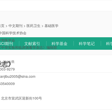
首页
>
中文期刊
>
医药卫生
>
基础医学
中国科学技术协会
中华医学会
SCI期刊
文献索引
科学基金
科学笔记
科
《中华实验和临床病毒学杂志》编辑部
杂志》
1-2866/R
003-9279
ianjibu2005@sina.com
63540009
：
北京市宣武区迎新街100号