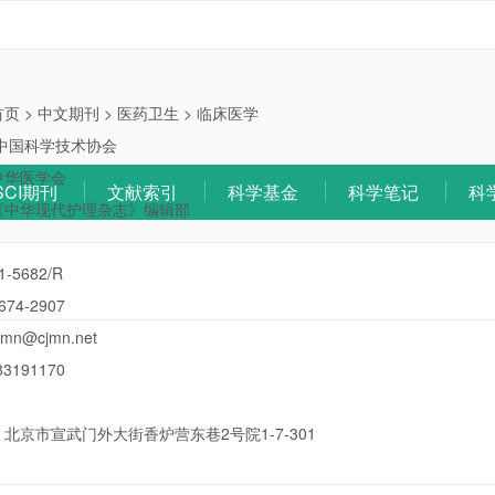
首页
>
中文期刊
>
医药卫生
>
临床医学
中国科学技术协会
中华医学会
SCI期刊
文献索引
科学基金
科学笔记
科
《中华现代护理杂志》编辑部
1-5682/R
674-2907
jmn@cjmn.net
83191170
：
北京市宣武门外大街香炉营东巷2号院1-7-301