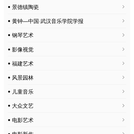
ꔷ 景德镇陶瓷
ꔷ 黄钟—中国·武汉音乐学院学报
ꔷ 钢琴艺术
ꔷ 影像视觉
ꔷ 福建艺术
ꔷ 风景园林
ꔷ 儿童音乐
ꔷ 大众文艺
ꔷ 电影艺术
ꔷ 电影新作