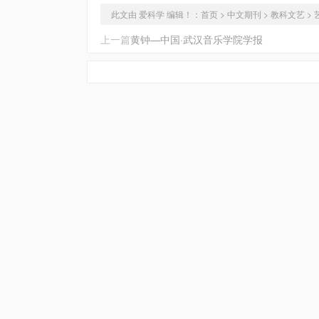
此文由 爱科学 编辑！：
首页
>
中文期刊
>
教科文艺
>
上一篇
黄钟—中国·武汉音乐学院学报