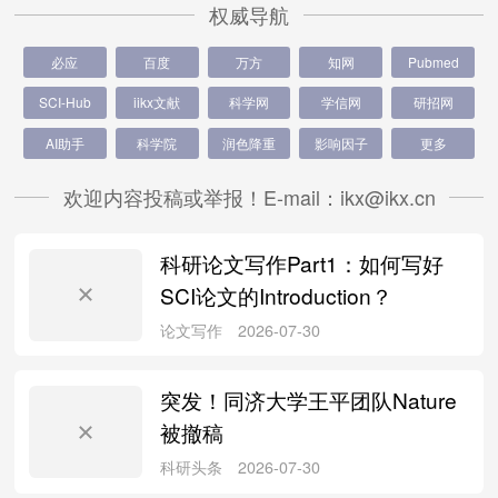
权威导航
必应
百度
万方
知网
Pubmed
SCI-Hub
iikx文献
科学网
学信网
研招网
AI助手
科学院
润色降重
影响因子
更多
欢迎内容投稿或举报！E-mail：ikx@ikx.cn
科研论文写作Part1：如何写好
SCI论文的Introduction？
突发！同济大学王平团队Nature
被撤稿