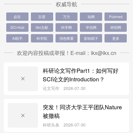
权威导航
必应
百度
万方
知网
Pubmed
SCI-Hub
iikx文献
科学网
学信网
研招网
AI助手
科学院
润色降重
影响因子
更多
欢迎内容投稿或举报！E-mail：ikx@ikx.cn
科研论文写作Part1：如何写好
SCI论文的Introduction？
突发！同济大学王平团队Nature
被撤稿