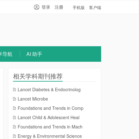
登录
注册
手机版
客户端
学导航
AI 助手
相关学科期刊推荐
Lancet Diabetes & Endocrinolog
Lancet Microbe
Foundations and Trends in Comp
Lancet Child & Adolescent Heal
Foundations and Trends in Mach
Energy & Environmental Science