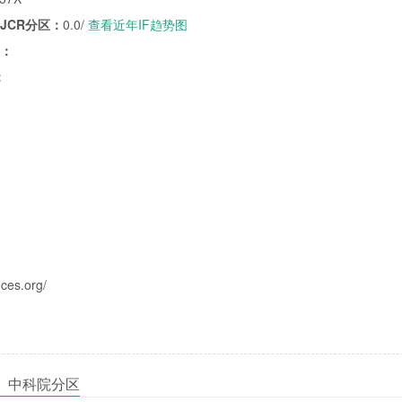
/JCR分区：
0.0/
查看近年IF趋势图
子：
：
nces.org/
ences》中科院分区