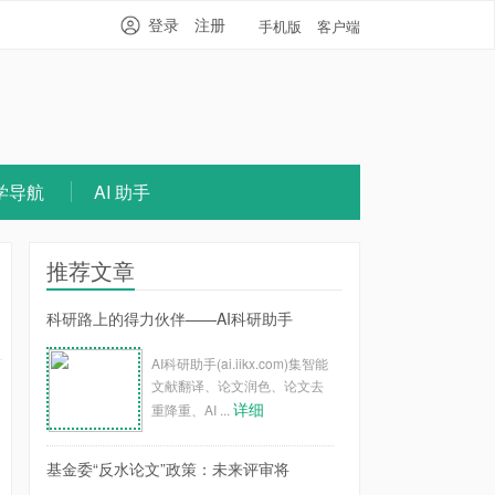
登录
注册
手机版
客户端
学导航
AI 助手
推荐文章
科研路上的得力伙伴——AI科研助手
AI科研助手(ai.iikx.com)集智能
文献翻译、论文润色、论文去
详细
重降重、AI ...
基金委“反水论文”政策：未来评审将