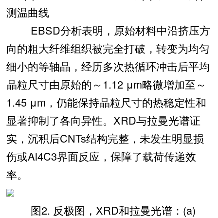
测温曲线
EBSD分析表明，原始材料中沿挤压方
向的粗大纤维组织被完全打破，转变为均匀
细小的等轴晶，经历多次热循环冲击后平均
晶粒尺寸由原始的～1.12 μm略微增加至～
1.45 μm，仍能保持晶粒尺寸的热稳定性和
显著抑制了各向异性。XRD与拉曼光谱证
实，沉积后CNTs结构完整，未发生明显损
伤或Al4C3界面反应，保障了载荷传递效
率。
图2. 反极图，XRD和拉曼光谱：(a)