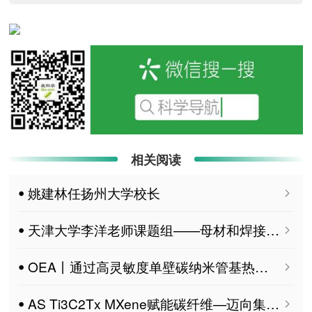
相关阅读
ꔷ 姚建林任扬州大学校长
ꔷ 天津大学李洋老师课题组——母材和焊接材料的结晶度对CFPA6超声波焊接接头力学性能的影响
ꔷ OEA丨通过高灵敏度单壁碳纳米管基热释电光电晶体管实现室温宽波段红外探测
ꔷ AS Ti3C2Tx MXene赋能碳纤维—迈向集成结构-功能一体化复合材料的范式转变