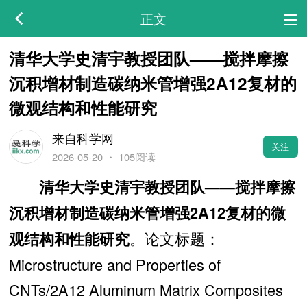
正文
清华大学史清宇教授团队——搅拌摩擦
沉积增材制造碳纳米管增强2A12复材的
微观结构和性能研究
来自科学网
关注
2026-05-20
・
105阅读
清华大学史清宇教授团队——搅拌摩擦
沉积增材制造碳纳米管增强2A12复材的微
。论文标题：
观结构和性能研究
Microstructure and Properties of
CNTs/2A12 Aluminum Matrix Composites