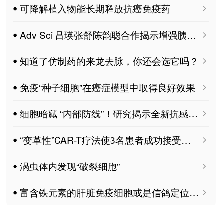
ꔷ 可降解植入物能长期释放抗癌免疫药
ꔷ Adv Sci 吕瑛张舒陈韵聪合作揭示增强胰腺癌光免疫治疗效果的潜在新策略
ꔷ 知道了仿制药的来龙去脉，你还会选它吗？
ꔷ 免疫“种子细胞”在癌症模型中取得良好效果
ꔷ 细胞暗藏 “内部防线”！研究揭示全新抗感染机制
ꔷ “变革性”CAR-T疗法使3名患者成功接受肾脏移植手术
ꔷ 涡虫体内发现“破裂细胞”
ꔷ 富含铁元素的肝脏免疫细胞或是信鸽定位关键