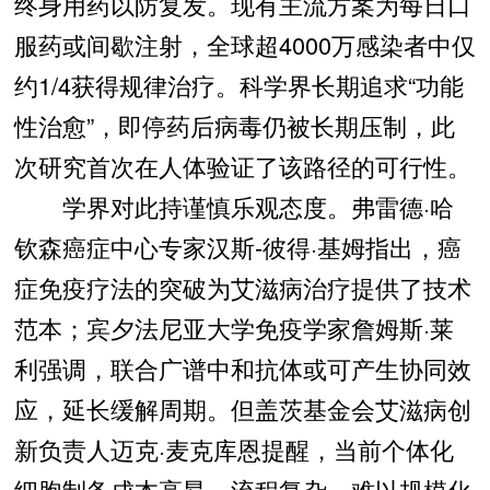
终身用药以防复发。现有主流方案为每日口
服药或间歇注射，全球超4000万感染者中仅
约1/4获得规律治疗。科学界长期追求“功能
性治愈”，即停药后病毒仍被长期压制，此
次研究首次在人体验证了该路径的可行性。
学界对此持谨慎乐观态度。弗雷德·哈
钦森癌症中心专家汉斯-彼得·基姆指出，癌
症免疫疗法的突破为艾滋病治疗提供了技术
范本；宾夕法尼亚大学免疫学家詹姆斯·莱
利强调，联合广谱中和抗体或可产生协同效
应，延长缓解周期。但盖茨基金会艾滋病创
新负责人迈克·麦克库恩提醒，当前个体化
细胞制备成本高昂、流程复杂，难以规模化