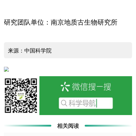
研究团队单位：南京地质古生物研究所
来源：中国科学院
相关阅读