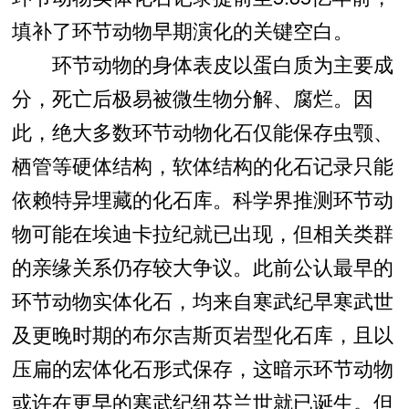
填补了环节动物早期演化的关键空白。
环节动物的身体表皮以蛋白质为主要成
分，死亡后极易被微生物分解、腐烂。因
此，绝大多数环节动物化石仅能保存虫颚、
栖管等硬体结构，软体结构的化石记录只能
依赖特异埋藏的化石库。科学界推测环节动
物可能在埃迪卡拉纪就已出现，但相关类群
的亲缘关系仍存较大争议。此前公认最早的
环节动物实体化石，均来自寒武纪早寒武世
及更晚时期的布尔吉斯页岩型化石库，且以
压扁的宏体化石形式保存，这暗示环节动物
或许在更早的寒武纪纽芬兰世就已诞生。但