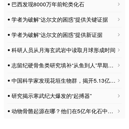
ꔷ 巴西发现8000万年前蛇类化石
ꔷ 学者为破解“达尔文的困惑”提供关键证据
ꔷ 学者为破解“达尔文的困惑”提供新证据
ꔷ 科研人员从月海玄武岩中读取月球形成时间
ꔷ 志留纪硬骨鱼类研究填补“从鱼到人”早期演化空白
ꔷ 中国科学家发现花垣生物群，揭开5.13亿年前生物大灭绝面纱
ꔷ 研究揭示寒武纪大爆发的“起搏器”
ꔷ 动物骨骼起源在哪？他们在5亿年化石中找到答案