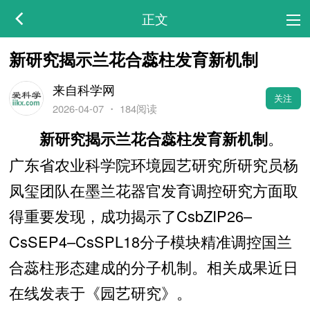
正文
新研究揭示兰花合蕊柱发育新机制
来自科学网
关注
2026-04-07
・
184阅读
。
新研究揭示兰花合蕊柱发育新机制
广东省农业科学院环境园艺研究所研究员杨
凤玺团队在墨兰花器官发育调控研究方面取
得重要发现，成功揭示了CsbZIP26–
CsSEP4–CsSPL18分子模块精准调控国兰
合蕊柱形态建成的分子机制。相关成果近日
在线发表于《园艺研究》。