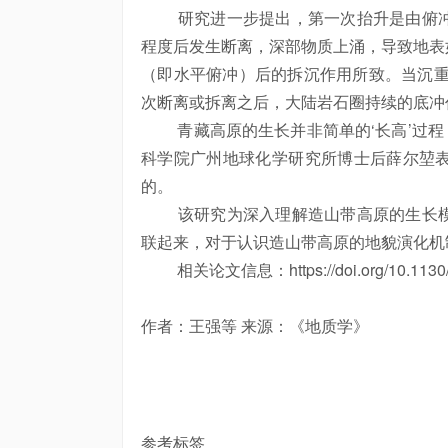
研究进一步提出，第一次抬升是由俯冲
程度后发生断离，深部物质上涌，导致地表
（即水平俯冲）后的拆沉作用所致。当沉重
次断离或拆离之后，大陆岩石圈持续的底冲
青藏高原的生长并非简单的‘长高’过程，
科学院广州地球化学研究所
博士
后薛尔堃
的。
该研究为深入理解造山带高原的生长模
联起来，对于认识造山带高原的地貌演化机
相关论文信息：https://doi.org/10.1130/
作者：王强等 来源：《地质学》
参考标签