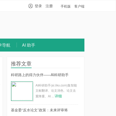
登录
注册
手机版
客户端
学导航
AI 助手
推荐文章
科研路上的得力伙伴——AI科研助手
AI科研助手(ai.iikx.com)集智能
文献翻译、论文润色、论文去
详细
重降重、AI ...
基金委“反水论文”政策：未来评审将