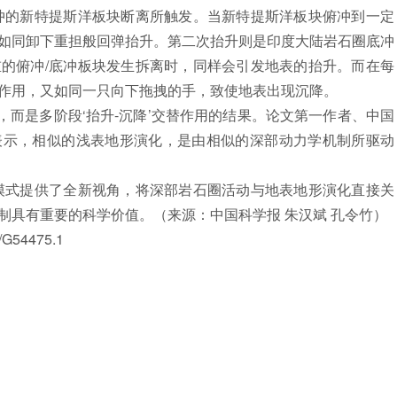
的新特提斯洋板块断离所触发。当新特提斯洋板块俯冲到一定
如同卸下重担般回弹抬升。第二次抬升则是印度大陆岩石圈底冲
的俯冲/底冲板块发生拆离时，同样会引发地表的抬升。而在每
作用，又如同一只向下拖拽的手，致使地表出现沉降。
而是多阶段‘抬升-沉降’交替作用的结果。论文第一作者、中国
表示，相似的浅表地形演化，是由相似的深部动力学机制所驱动
式提供了全新视角，将深部岩石圈活动与地表地形演化直接关
制具有重要的科学价值。（来源：中国科学报 朱汉斌 孔令竹）
G54475.1