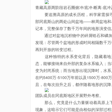
青藏高原两阶段岩石圈俯冲/底冲-断离-底
要追溯高原的成长历程，科学家需探寻
部冈底斯山的两处山间盆地——林周盆地和
记本，完整保存了数千万年间的地形演变信
通过对盆地沉积物中的碎屑锆石和磷灰石U
发现：尽管两个盆地的形成时间相隔数千万
再到开放的转变过程。
这种独特的水系变化背后，隐藏着地形
态，能够接纳来自外部的复杂水系输入；当
变为封闭系统；而当地形出现沉降时，水系
在约5400万-5100万年前以及1500万
且，在每次抬升之后，都伴随着地形的沉降
团队成员在冈底斯地区开展野外考察。
那么，究竟是什么力量驱动着高原上下
现象，这暗示它们可能是由相似的深部过程