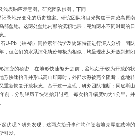
冲及浅表响应示意图。研究团队供图，下同
记录地形变化的历史档案。研究团队将目光聚焦于青藏高原南
乌郁盆地。这两处盆地内部的沉积地层，宛如两本不同时期的日
息。
-Pb（铀-铅）同位素年代学及物源特征进行深入分析，团队
年，但它们的水系演化轨迹却极为相似，均呈现出从开放到封闭
演变的秘密。在地形快速隆升之前，盆地处于较为开放的状
地形快速抬升并形成高山屏障时，外部水源被完全阻断，盆地转
又重新恢复开放状态。基于这一发现，研究团队推断：冈底斯山
-800万年前，分别经历了快速抬升过程，每次抬升幅度约为1公里。并
。
起伏呢？研究发现，这两次抬升事件均伴随着地壳厚度减薄的
所引发。