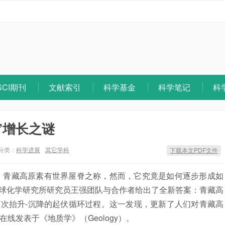
SCI期刊
文献索引
科学基金
科学笔记
科
”增长之谜
分类：
科学进展
其它学科
下载本文PDF文件
。 青藏高原素有世界屋脊之称，然而，它究竟是如何逐步形成如
球化学研究所研究员王强团队与合作者给出了全新答案：青藏高
次抬升-沉降的起伏循环过程。这一发现，更新了人们对青藏高
线发表于《地质学》（Geology）。