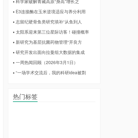
▪ 科学家破解青藏高原“身高”增长之
▪ E3连接酶在玉米逆境适应与养分利用
▪ 志留纪硬骨鱼类研究填补“从鱼到人
▪ 太阳系迎来第三位星际访客！碰撞概率
▪ 新研究为基层抗菌药物管理“开良方
▪ 研究开发出面向拉曼组大数据的集成
▪ 一周热闻回顾（2026年3月1日）
▪ “一场学术交流后，我的科研idea被剽
热门标签