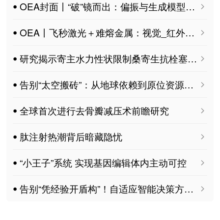
ꔷ OEA封面丨“破”镜而出：偏振与生成模型耦合的眼镜反光消除
ꔷ OEA丨飞秒激光＋难熔金属：视觉_红外分段调控、高安全性信息加密超表面开发
ꔷ 研究揭示寄主水力性状限制桑寄生抗栓塞能力
ꔷ 告别“太空搬砖”：从地球依赖到原位资源利用的跨越
ꔷ 全球首次进行去骨瓣减压术前瞻研究
ꔷ 肽注射热潮背后暗藏隐忧
ꔷ “小王子”系统 实现基因编辑体内主动可控
ꔷ 告别“凭经验开盾构”！自适应智能决策方法让隧道掘进更安全、更高效