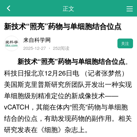
正文
新技术“照亮”药物与单细胞结合位点
来自科学网
关注
2025-12-27
・
252阅读
。
新技术“照亮”药物与单细胞结合位点
科技日报北京12月26日电 （记者张梦然）
美国斯克里普斯研究所团队开发出一种实现
单细胞级别精准定位的新成像技术——
vCATCH，其能在体内“照亮”药物与单细胞
结合的位点，有助发现药物的副作用。相关
研究发表在《细胞》杂志上。