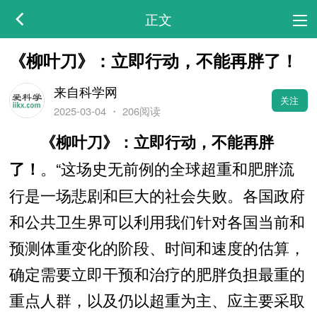
正文
《柳叶刀》：立即行动，不能再胖了！
来自科学网
关注
2025-03-04
・
206阅读
《柳叶刀》：立即行动，不能再胖
。“这场史无前例的全球超重和肥胖流
了！
行是一场悲剧和巨大的社会失败。各国政府
和公共卫生界可以利用我们针对各国当前和
预测体重变化的阶段、时间和速度的估算，
确定需要立即干预和治疗的肥胖负担最重的
重点人群，以及仍以超重为主、应主要采取