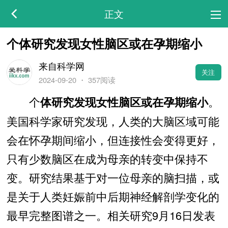
正文
个体研究发现女性脑区或在孕期缩小
来自科学网
关注
2024-09-20
・
357阅读
个
。
体研究发现女性脑区或在孕期缩小
美国科学家研究发现，人类的大脑区域可能
会在怀孕期间缩小，但连接性会变得更好，
只有少数脑区在成为母亲的转变中保持不
变。研究结果基于对一位母亲的脑扫描，或
是关于人类妊娠前中后期神经解剖学变化的
最早完整图谱之一。相关研究9月16日发表