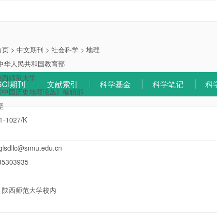
首页
>
中文期刊
>
社会科学
>
地理
中华人民共和国教育部
陕西师范大学
SCI期刊
文献索引
科学基金
科学笔记
科
《中国历史地理论丛》编辑部
坚
1-1027/K
glsdllc@snnu.edu.cn
85303935
：
陕西师范大学校内