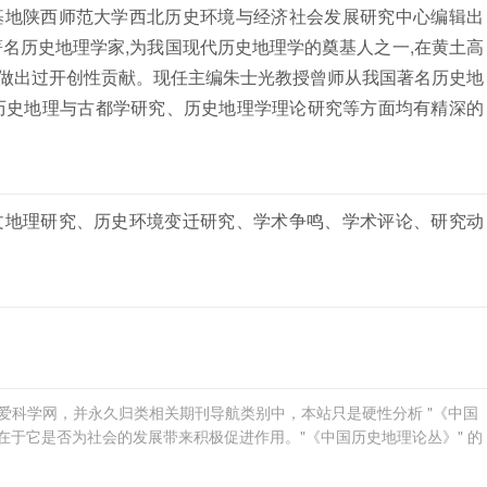
基地陕西师范大学西北历史环境与经济社会发展研究中心编辑出
名历史地理学家,为我国现代历史地理学的奠基人之一,在黄土高
做出过开创性贡献。现任主编朱士光教授曾师从我国著名历史地
历史地理与古都学研究、历史地理学理论研究等方面均有精深的
文地理研究、历史环境变迁研究、学术争鸣、学术评论、研究动
发布于爱科学网，并永久归类相关期刊导航类别中，本站只是硬性分析 "《中国
在于它是否为社会的发展带来积极促进作用。"《中国历史地理论丛》" 的