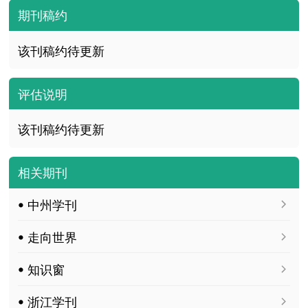
期刊稿约
该刊稿约待更新
评估说明
该刊稿约待更新
相关期刊
ꔷ 中州学刊
ꔷ 走向世界
ꔷ 知识窗
ꔷ 浙江学刊