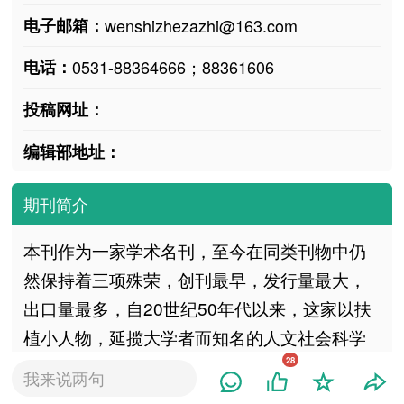
电子邮箱：
wenshizhezazhi@163.com
电话：
0531-88364666；88361606
投稿网址：
编辑部地址：
期刊简介
本刊作为一家学术名刊，至今在同类刊物中仍
然保持着三项殊荣，创刊最早，发行量最大，
出口量最多，自20世纪50年代以来，这家以扶
植小人物，延揽大学者而知名的人文社会科学
期刊，一向以学术为本位，以创新为生命不断
28
我来说两句
发掘新的选题，展开新的争鸣，受到国内外读