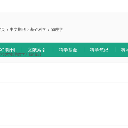
首页
>
中文期刊
>
基础科学
>
物理学
SCI期刊
文献索引
科学基金
科学笔记
科
《技术物理教学》编辑部
：