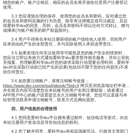
销您的账户。账户注销后，相应的会员名将开放给任意用户注册登记
使用。
3.3 您应谨慎合理的保存、使用您的会员名和密码，应对通过您
的会员名和密码实施的行为负责。除非有法律规定或司法裁定，且征
得爱科学iikx的同意，否则，会员名和密码不得以任何方式转让、赠与
或继承(与账户相关的财产权益除外)。
3.4 用户不得将在本站注册获得的账户借给他人使用，否则用户
应承担由此产生的全部责任，并与实际使用人承担连带责任。
3.5 如果发现任何非法使用等可能危及您的账户安全的情形时，
您应当立即以有效方式通知爱科学iikx要求暂停相关服务，并向公安机
关报案。您理解爱科学iikx对您的请求采取行动需要合理时间，爱科学
iikx对在采取行动前已经产生的后果(包括但不限于您的任何损失)不承
担任何责任。
3.6 如您要注销账户，请将注销账号链接：
https://www.iikx.com/e/tool/gbook/?bid=3
拷贝至浏览器地址栏申请，
并在留言内容写清楚您在本站账号的用户名和注册邮箱；或者通过
APP用户中心的账户设置提交永久注销账号申请。您也可以直接与本
站管理员联系申请注销账号，联系方式见网站底部。
四、用户信息的合理使用
4.1 您同意爱科学iikx平台拥有通过邮件、短信电话等形式，向在
本站注册用户发送信息等告知信息的权利。
4.2 您了解并同意，爱科学iikx有权应国家司法、行政等主管部门