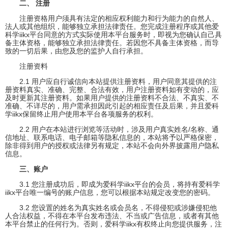
二、 注册
注册资格用户须具有法定的相应权利能力和行为能力的自然人、
法人或其他组织，能够独立承担法律责任。您完成注册程序或其他爱
科学iikx平台同意的方式实际使用本平台服务时，即视为您确认自己具
备主体资格，能够独立承担法律责任。若因您不具备主体资格，而导
致的一切后果，由您及您的监护人自行承担。
注册资料
2.1 用户应自行诚信向本站提供注册资料，用户同意其提供的注
册资料真实、准确、完整、合法有效，用户注册资料如有变动的，应
及时更新其注册资料。如果用户提供的注册资料不合法、不真实、不
准确、不详尽的，用户需承担因此引起的相应责任及后果，并且爱科
学iikx保留终止用户使用本平台各项服务的权利。
2.2 用户在本站进行浏览等活动时，涉及用户真实姓名/名称、通
信地址、联系电话、电子邮箱等隐私信息的，本站将予以严格保密，
除非得到用户的授权或法律另有规定，本站不会向外界披露用户隐私
信息。
三、账户
3.1 您注册成功后，即成为爱科学iikx平台的会员，将持有爱科学
iikx平台唯一编号的账户信息，您可以根据本站规定改变您的密码。
3.2 您设置的姓名为真实姓名或会员名，不得侵犯或涉嫌侵犯他
人合法权益，不得在本平台发布违法、不当或广告信息，或者有其他
本平台禁止的任何行为。否则，爱科学iikx有权终止向您提供服务，注