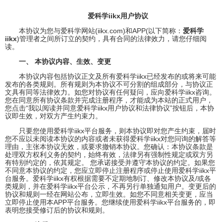
爱科学iikx用户协议
本协议为您与爱科学网站(iikx.com)和APP(以下简称：
爱科学
iikx
)管理者之间所订立的契约，具有合同的法律效力，请您仔细阅
读。
一、 本协议内容、生效、变更
本协议内容包括协议正文及所有爱科学iikx已经发布的或将来可能
发布的各类规则。所有规则为本协议不可分割的组成部分，与协议正
文具有同等法律效力。如您对协议有任何疑问，应向爱科学iikx咨询。
您在同意所有协议条款并完成注册程序，才能成为本站的正式用户，
您点击“我以阅读并同意爱科学iikx用户协议和法律协议”按钮后，本协
议即生效，对双方产生约束力。
只要您使用爱科学iikx平台服务，则本协议即对您产生约束，届时
您不应以未阅读本协议的内容或者未获得爱科学iikx对您问询的解答等
理由，主张本协议无效，或要求撤销本协议。您确认：本协议条款是
处理双方权利义务的契约，始终有效，法律另有强制性规定或双方另
有特别约定的，依其规定。 您承诺接受并遵守本协议的约定。如果您
不同意本协议的约定，您应立即停止注册程序或停止使用爱科学iikx平
台服务。爱科学iikx有权根据需要不定期地制订、修改本协议及/或各
类规则，并在爱科学iikx平台公示，不再另行单独通知用户。变更后的
协议和规则一经在网站公布，立即生效。如您不同意相关变更，应当
立即停止使用本APP平台服务。您继续使用爱科学iikx平台服务的，即
表明您接受修订后的协议和规则。