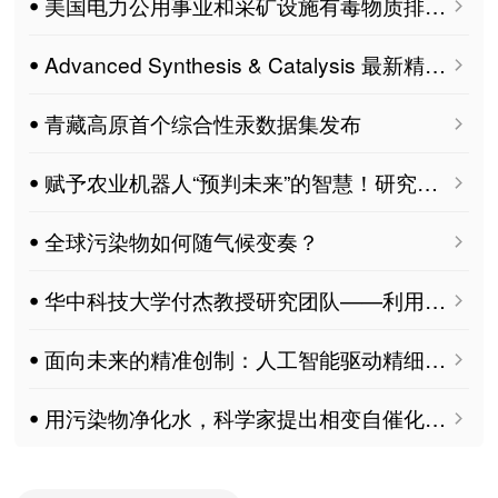
ꔷ 美国电力公用事业和采矿设施有毒物质排放总量及其与人类健康的关系 MDPI Air
ꔷ Advanced Synthesis & Catalysis 最新精选文章限时免费开放阅读！
ꔷ 青藏高原首个综合性汞数据集发布
ꔷ 赋予农业机器人“预判未来”的智慧！研究团队实现环境污染物精准预警
ꔷ 全球污染物如何随气候变奏？
ꔷ 华中科技大学付杰教授研究团队——利用吲哚乙酸提高微藻对抗生素的耐受性、去除能力和产脂能力 MDPI Microorganisms
ꔷ 面向未来的精准创制：人工智能驱动精细化学品智能设计与合成
ꔷ 用污染物净化水，科学家提出相变自催化策略