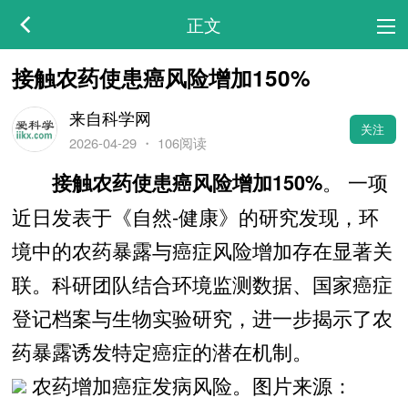
正文
接触农药使患癌风险增加150%
来自科学网
关注
2026-04-29
・
106阅读
。 一项
接触农药使患癌风险增加150%
近日发表于《自然-健康》的研究发现，环
境中的农药暴露与癌症风险增加存在显著关
联。科研团队结合环境监测数据、国家癌症
登记档案与生物实验研究，进一步揭示了农
药暴露诱发特定癌症的潜在机制。
农药增加癌症发病风险。图片来源：