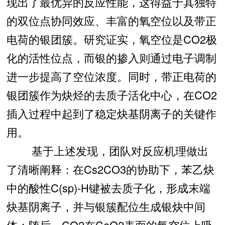
现出了最优异的反应性能，这得益于其独特
的双位点协同效应、丰富的氧空位以及带正
电荷的银团簇。研究证实，氧空位是CO2极
化的活性位点，而银的掺入则通过电子调制
进一步提高了空位浓度。同时，带正电荷的
银团簇作为炔烃的去质子活化中心，在CO2
插入过程中起到了稳定炔基阴离子的关键作
用。
基于上述发现，团队对反应机理做出
了清晰阐释：在Cs2CO3的协助下，苯乙炔
中的酸性C(sp)-H键被去质子化，形成末端
炔基阴离子，并与银簇配位生成银炔中间
体；随后，CO2在CeO2表面的氧空位上吸